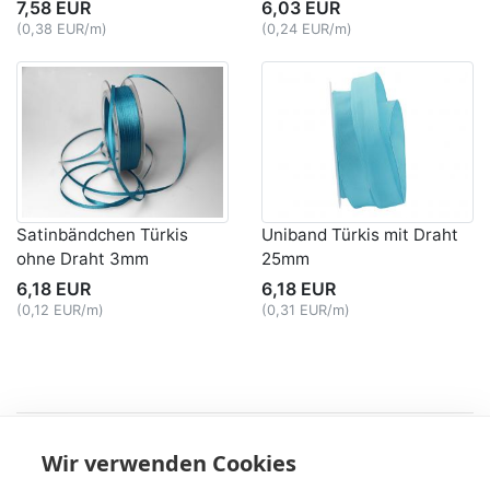
7,58 EUR
6,03 EUR
(0,38 EUR/m)
(0,24 EUR/m)
Satinbändchen Türkis
Uniband Türkis mit Draht
ohne Draht 3mm
25mm
6,18 EUR
6,18 EUR
(0,12 EUR/m)
(0,31 EUR/m)
Recht
Wir verwenden Cookies
AGB
|
Widerruf & -formular
|
Datenschutz
|
Impressum