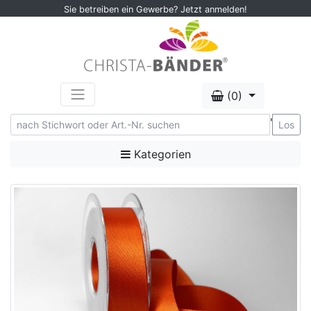
Sie betreiben ein Gewerbe? Jetzt anmelden!
(0)
'
Los
Kategorien