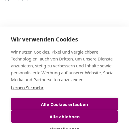
Recht
Wir verwenden Cookies
AGB
|
Widerruf & -formular
|
Datenschutz
|
Impressum
Service
Wir nutzen Cookies, Pixel und vergleichbare
Versand & Zahlung
,
Kontakt
,
Fax-Bestellschein
Technologien, auch von Dritten, um unsere Dienste
+49 (0)8704/9281-95, Fax: -96
anzubieten, stetig zu verbessern und Inhalte sowie
Vertrag widerrufen
personalisierte Werbung auf unserer Website, Social
Media und Partnerseiten anzuzeigen.
Themen
Lernen Sie mehr
Bänder Großhandel
,
Satinband
,
Geschenkband
,
Tischband
,
Schleifenband
,
Dekoband
Alle Cookies erlauben
Alle ablehnen
Einstellungen