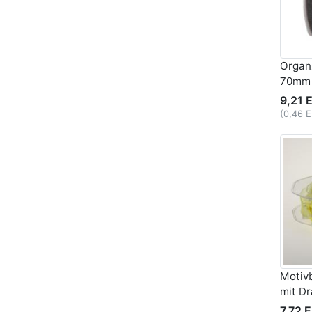
Organz
70mm
9,21 
(0,46 
Motiv
mit D
7,72 