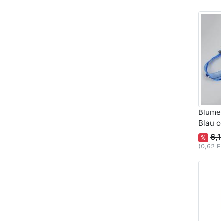
Blumen
Blau 
6,
%
(0,62 