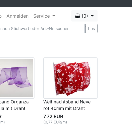
o
Anmelden
Service
(0)
'
Los
band Organza
Weihnachtsband Neve
la mit Draht
rot 40mm mit Draht
R
7,72 EUR
/m)
(0,77 EUR/m)