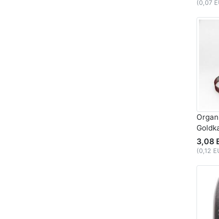
(0,07 
Organ
Goldk
3,08 
(0,12 