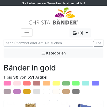
Sie betreiben ein Gewerbe? Jetzt anmelden!
(0)
'
Los
Kategorien
Bänder in gold
1
bis
30
von
551
Artikel