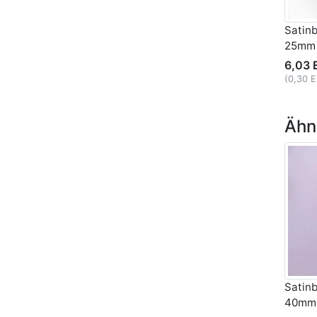
Satin
25mm
6,03 
(0,30 
Ähnl
Satinb
40mm