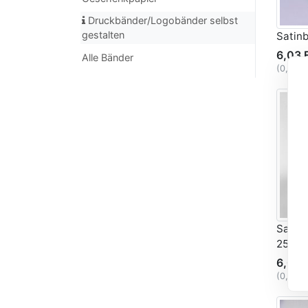
Druckbänder/Logobänder selbst
gestalten
Satin
6,03 
Alle Bänder
(0,30 
Satin
25mm
6,03 
(0,30 