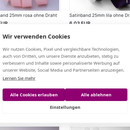
band 25mm rosa ohne Draht
Satinband 25mm lila ohne Dr
EUR
6,03 EUR
EUR/m)
(0,30 EUR/m)
Wir verwenden Cookies
Wir nutzen Cookies, Pixel und vergleichbare Technologien,
auch von Dritten, um unsere Dienste anzubieten, stetig zu
verbessern und Inhalte sowie personalisierte Werbung auf
unserer Website, Social Media und Partnerseiten anzuzeigen.
Lernen Sie mehr
Alle Cookies erlauben
Alle ablehnen
band Schwarz ohne Draht
Satinband Blau ohne Draht
6,03 EUR
Einstellungen
EUR
(0,30 EUR/m)
EUR/m)