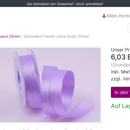
Sie betreiben ein Gewerbe? Jetzt anmelden!
Mein Kont
nband 25mm
/
Satinband Flieder ohne Draht 25mm
Unser Pr
6,03 
(Grundpr
inkl. Mw
zzgl.
Ve
Auf La