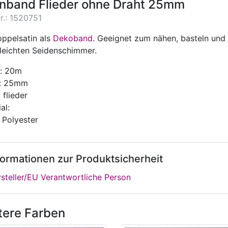
inband Flieder ohne Draht 25mm
r.: 1520751
oppelsatin als
Dekoband
. Geeignet zum nähen, basteln un
 leichten Seidenschimmer.
: 20m
e: 25mm
 flieder
al:
 Polyester
formationen zur Produktsicherheit
steller/EU Verantwortliche Person
tere Farben