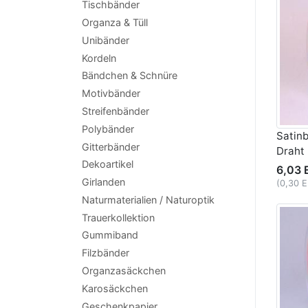
Tischbänder
Organza & Tüll
Unibänder
Kordeln
Bändchen & Schnüre
Motivbänder
Streifenbänder
Polybänder
Satin
Gitterbänder
Draht
Dekoartikel
6,03 
Girlanden
(0,30 
Naturmaterialien / Naturoptik
Trauerkollektion
Gummiband
Filzbänder
Organzasäckchen
Karosäckchen
Geschenkpapier