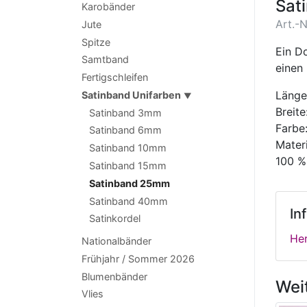
Sat
Karobänder
Art.-N
Jute
Spitze
Ein D
Samtband
einen
Fertigschleifen
Länge
Satinband Unifarben
▼
Breit
Satinband 3mm
Farbe:
Satinband 6mm
Materi
Satinband 10mm
100 %
Satinband 15mm
Satinband 25mm
Satinband 40mm
In
Satinkordel
Her
Nationalbänder
Frühjahr / Sommer 2026
Blumenbänder
Wei
Vlies