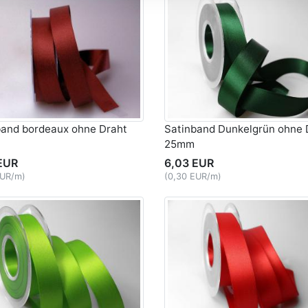
band bordeaux ohne Draht
Satinband Dunkelgrün ohne 
25mm
EUR
6,03 EUR
EUR/m)
(0,30 EUR/m)