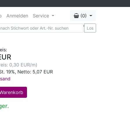
o
Anmelden
Service
(0)
'
Los
eis:
EUR
eis: 0,30 EUR/m)
St. 19%, Netto: 5,07 EUR
rsand
ger.