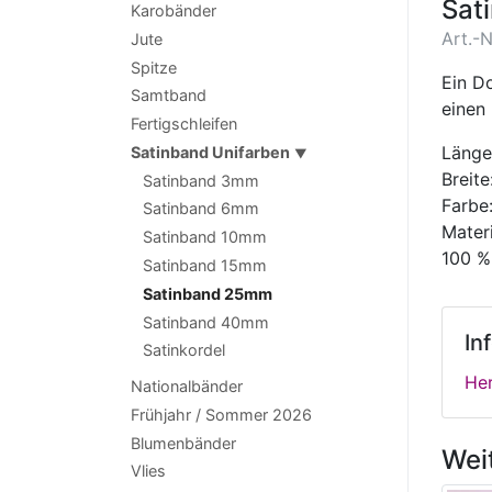
Sat
Karobänder
Art.-N
Jute
Spitze
Ein D
Samtband
einen
Fertigschleifen
Länge
Satinband Unifarben
▼
Breit
Satinband 3mm
Farbe
Satinband 6mm
Materi
Satinband 10mm
100 %
Satinband 15mm
Satinband 25mm
Satinband 40mm
In
Satinkordel
Her
Nationalbänder
Frühjahr / Sommer 2026
Blumenbänder
Wei
Vlies