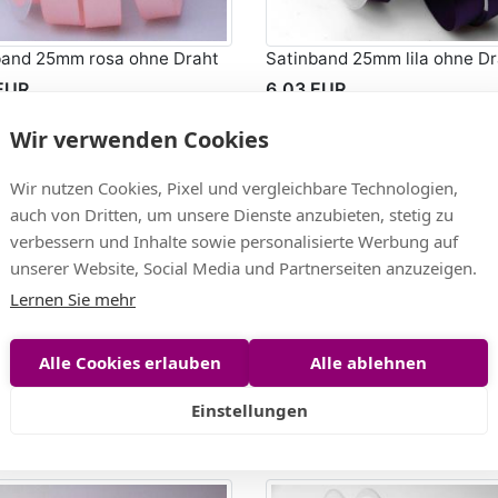
band 25mm rosa ohne Draht
Satinband 25mm lila ohne Dr
EUR
6,03 EUR
EUR/m)
(0,30 EUR/m)
Wir verwenden Cookies
Wir nutzen Cookies, Pixel und vergleichbare Technologien,
auch von Dritten, um unsere Dienste anzubieten, stetig zu
verbessern und Inhalte sowie personalisierte Werbung auf
unserer Website, Social Media und Partnerseiten anzuzeigen.
Lernen Sie mehr
Alle Cookies erlauben
Alle ablehnen
band Schwarz ohne Draht
Satinband Flieder ohne Drah
25mm
Einstellungen
EUR
6,03 EUR
EUR/m)
(0,30 EUR/m)