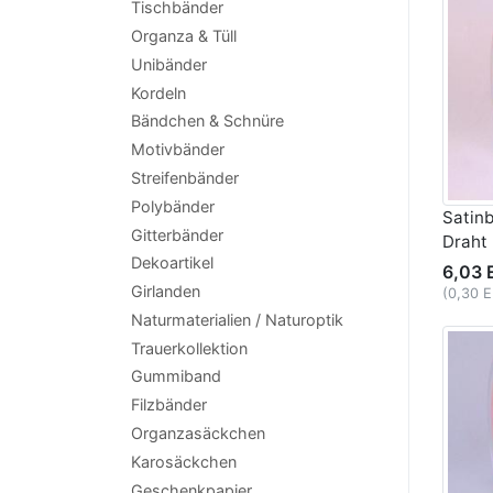
Tischbänder
Organza & Tüll
Unibänder
Kordeln
Bändchen & Schnüre
Motivbänder
Streifenbänder
Polybänder
Satin
Gitterbänder
Draht
Dekoartikel
6,03 
Girlanden
(0,30 
Naturmaterialien / Naturoptik
Trauerkollektion
Gummiband
Filzbänder
Organzasäckchen
Karosäckchen
Geschenkpapier