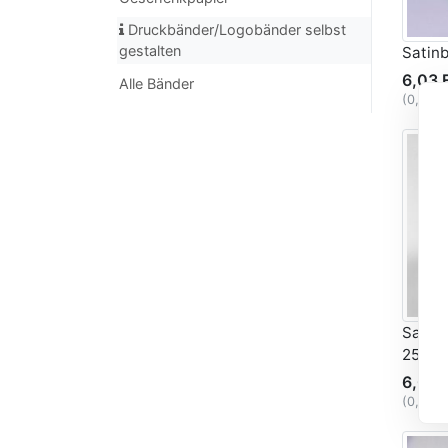
Druckbänder/Logobänder selbst
gestalten
Satin
6,03 
Alle Bänder
(0,30 
Satin
25mm
6,03 
(0,30 