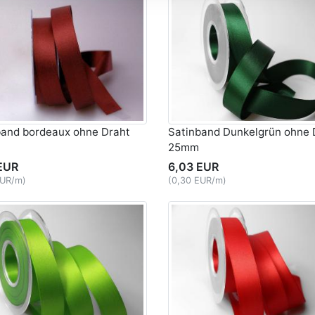
band bordeaux ohne Draht
Satinband Dunkelgrün ohne 
25mm
EUR
6,03 EUR
EUR/m)
(0,30 EUR/m)