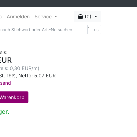
o
Anmelden
Service
(0)
'
Los
eis:
EUR
eis: 0,30 EUR/m)
St. 19%, Netto: 5,07 EUR
rsand
ger.