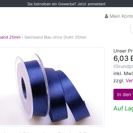
Sie betreiben ein Gewerbe? Jetzt anmelden!
Mein Kont
nband 25mm
/
Satinband Blau ohne Draht 25mm
Unser Pr
6,03 
(Grundpr
inkl. Mw
zzgl.
Ve
Auf La