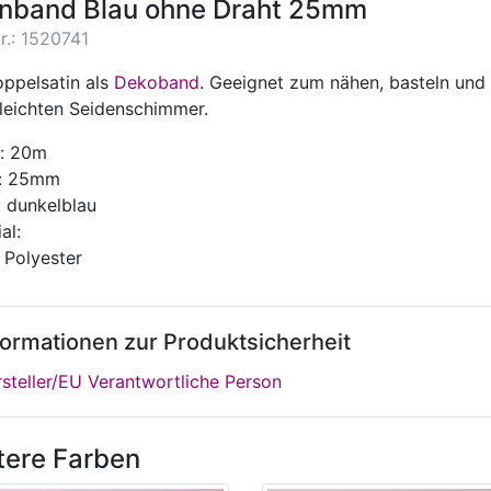
inband Blau ohne Draht 25mm
r.: 1520741
oppelsatin als
Dekoband
. Geeignet zum nähen, basteln un
 leichten Seidenschimmer.
: 20m
e: 25mm
: dunkelblau
al:
 Polyester
formationen zur Produktsicherheit
steller/EU Verantwortliche Person
tere Farben