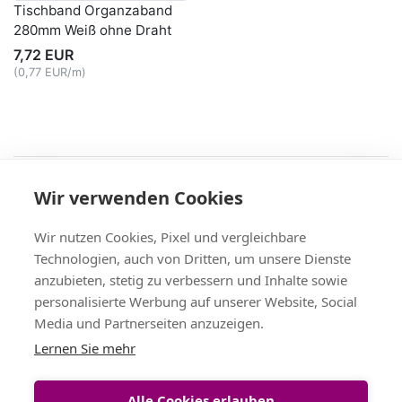
Tischband Organzaband
280mm Weiß ohne Draht
7,72 EUR
(0,77 EUR/m)
Recht
Wir verwenden Cookies
AGB
|
Widerruf & -formular
|
Datenschutz
|
Impressum
Service
Wir nutzen Cookies, Pixel und vergleichbare
Versand & Zahlung
,
Kontakt
,
Fax-Bestellschein
Technologien, auch von Dritten, um unsere Dienste
+49 (0)8704/9281-95, Fax: -96
anzubieten, stetig zu verbessern und Inhalte sowie
Vertrag widerrufen
personalisierte Werbung auf unserer Website, Social
Media und Partnerseiten anzuzeigen.
Themen
Lernen Sie mehr
Bänder Großhandel
,
Satinband
,
Geschenkband
,
Tischband
,
Schleifenband
,
Dekoband
Alle Cookies erlauben