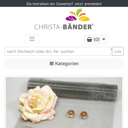
Sie betreiben ein Gewerbe? Jetzt anmelden!
(0)
'
Los
Kategorien