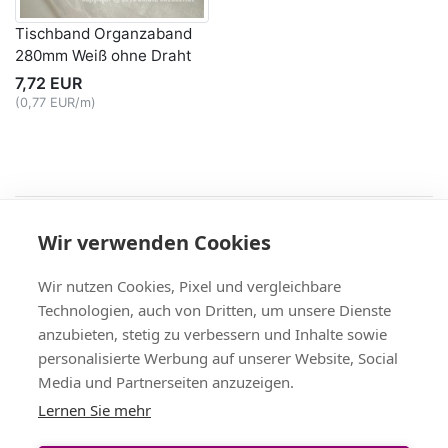
Tischband Organzaband
280mm Weiß ohne Draht
7,72 EUR
(0,77 EUR/m)
Recht
Wir verwenden Cookies
AGB
|
Widerruf & -formular
|
Datenschutz
|
Impressum
Service
Wir nutzen Cookies, Pixel und vergleichbare
Versand & Zahlung
,
Kontakt
,
Fax-Bestellschein
Technologien, auch von Dritten, um unsere Dienste
+49 (0)8704/9281-95, Fax: -96
anzubieten, stetig zu verbessern und Inhalte sowie
Vertrag widerrufen
personalisierte Werbung auf unserer Website, Social
Media und Partnerseiten anzuzeigen.
Themen
Lernen Sie mehr
Bänder Großhandel
,
Satinband
,
Geschenkband
,
Tischband
,
Schleifenband
,
Dekoband