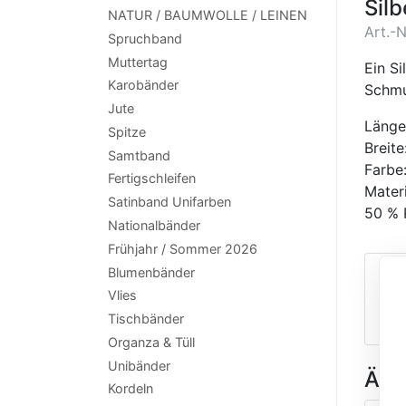
Sil
NATUR / BAUMWOLLE / LEINEN
Art.-
Spruchband
Muttertag
Ein S
Karobänder
Schmu
Jute
Länge
Spitze
Breit
Samtband
Farbe:
Fertigschleifen
Mater
Satinband Unifarben
50 % 
Nationalbänder
Frühjahr / Sommer 2026
Blumenbänder
In
Vlies
Her
Tischbänder
Organza & Tüll
Unibänder
Ähnl
Kordeln