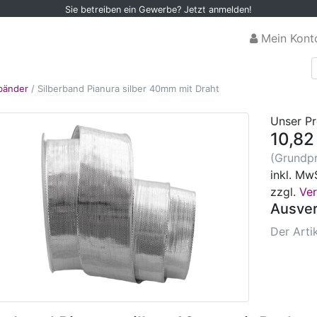
Sie betreiben ein Gewerbe? Jetzt anmelden!
Mein Kont
rbänder
/
Silberband Pianura silber 40mm mit Draht
Unser Pr
10,82
(Grundpr
inkl. Mw
zzgl.
Ve
Ausver
Der Artik