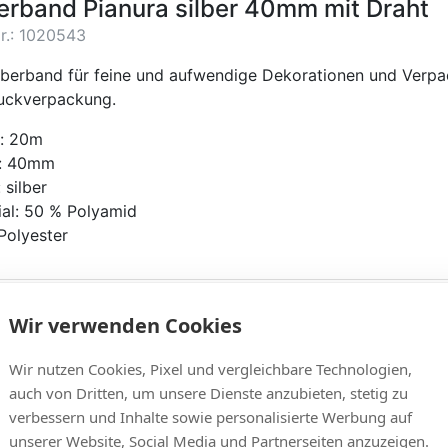
berband Pianura silber 40mm mit Draht
Nr.: 1020543
ilberband für feine und aufwendige Dekorationen und Verpac
ckverpackung.
: 20m
e: 40mm
 silber
ial: 50 % Polyamid
Polyester
formationen zur Produktsicherheit
Wir verwenden Cookies
steller/EU Verantwortliche Person
Wir nutzen Cookies, Pixel und vergleichbare Technologien,
auch von Dritten, um unsere Dienste anzubieten, stetig zu
iche Artikel
verbessern und Inhalte sowie personalisierte Werbung auf
unserer Website, Social Media und Partnerseiten anzuzeigen.