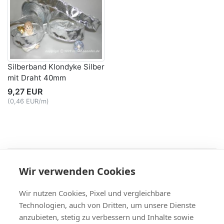
Silberband Klondyke Silber
mit Draht 40mm
9,27 EUR
(0,46 EUR/m)
Recht
Wir verwenden Cookies
AGB
|
Widerruf & -formular
|
Datenschutz
|
Impressum
Service
Wir nutzen Cookies, Pixel und vergleichbare
Versand & Zahlung
,
Kontakt
,
Fax-Bestellschein
Technologien, auch von Dritten, um unsere Dienste
+49 (0)8704/9281-95, Fax: -96
anzubieten, stetig zu verbessern und Inhalte sowie