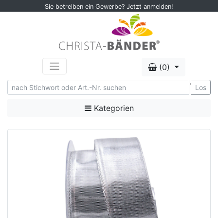
Sie betreiben ein Gewerbe? Jetzt anmelden!
(0)
'
Los
Kategorien