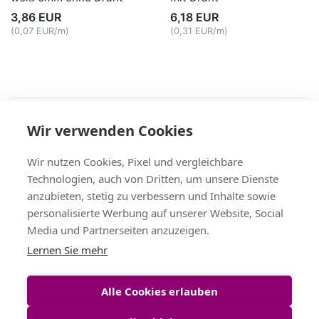
3,86 EUR
6,18 EUR
(0,07 EUR/m)
(0,31 EUR/m)
Recht
Wir verwenden Cookies
AGB
|
Widerruf & -formular
|
Datenschutz
|
Impressum
Service
Wir nutzen Cookies, Pixel und vergleichbare
Versand & Zahlung
,
Kontakt
,
Fax-Bestellschein
Technologien, auch von Dritten, um unsere Dienste
+49 (0)8704/9281-95, Fax: -96
anzubieten, stetig zu verbessern und Inhalte sowie
Vertrag widerrufen
personalisierte Werbung auf unserer Website, Social
Media und Partnerseiten anzuzeigen.
Themen
Lernen Sie mehr
Bänder Großhandel
,
Satinband
,
Geschenkband
,
Tischband
,
Schleifenband
,
Dekoband
Alle Cookies erlauben