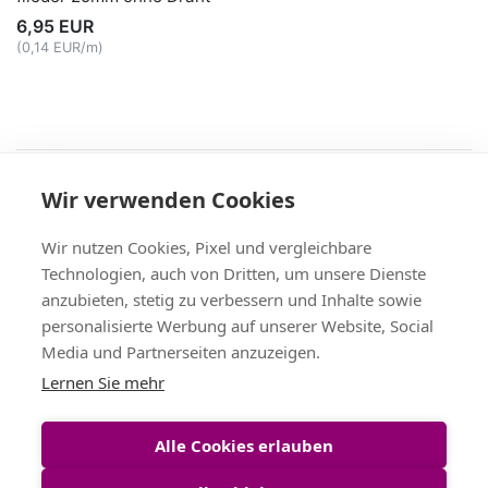
6,95 EUR
(0,14 EUR/m)
Recht
Wir verwenden Cookies
AGB
|
Widerruf & -formular
|
Datenschutz
|
Impressum
Service
Wir nutzen Cookies, Pixel und vergleichbare
Versand & Zahlung
,
Kontakt
,
Fax-Bestellschein
Technologien, auch von Dritten, um unsere Dienste
+49 (0)8704/9281-95, Fax: -96
anzubieten, stetig zu verbessern und Inhalte sowie
Vertrag widerrufen
personalisierte Werbung auf unserer Website, Social
Media und Partnerseiten anzuzeigen.
Themen
Lernen Sie mehr
Bänder Großhandel
,
Satinband
,
Geschenkband
,
Tischband
,
Schleifenband
,
Dekoband
Alle Cookies erlauben