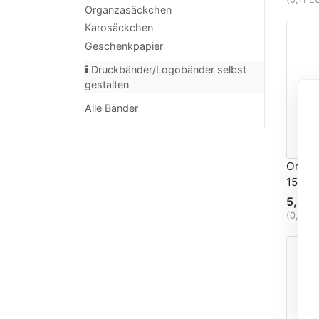
Organzasäckchen
Karosäckchen
Geschenkpapier
Druckbänder/Logobänder selbst
gestalten
Alle Bänder
Organ
15mm 
5,40 
(0,11 E