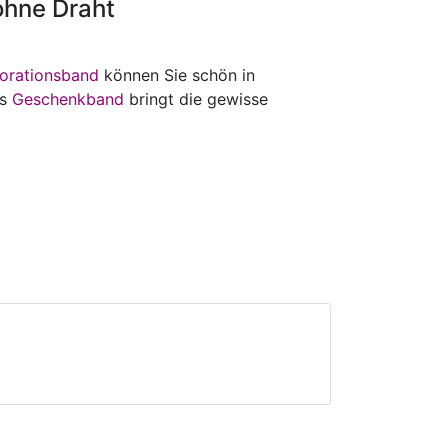
hne Draht
orationsband
können Sie schön in
es
Geschenkband
bringt die gewisse