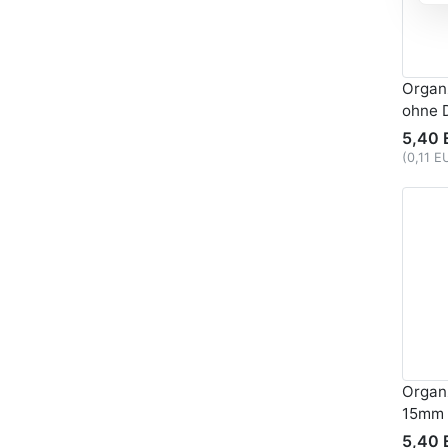
Organ
ohne 
5,40 
(0,11 E
Organ
15mm 
5,40 