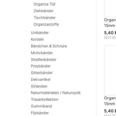
Organza Tüll
Ziehbänder
Tischbänder
Organ
Organzastoffe
15mm 
5,40 
Unibänder
(0,11 E
Kordeln
Bändchen & Schnüre
Motivbänder
Streifenbänder
Polybänder
Gitterbänder
Dekoartikel
Girlanden
Naturmaterialien / Naturoptik
Organ
Trauerkollektion
15mm 
Gummiband
5,40 
Filzbänder
(0,11 E