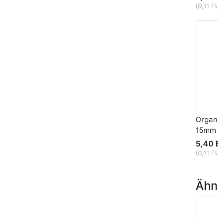
(0,11 E
Organ
15mm 
5,40 
(0,11 E
Ähnl