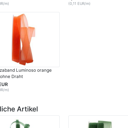
UR/m)
(0,11 EUR/m)
zaband Luminoso orange
ohne Draht
EUR
UR/m)
iche Artikel