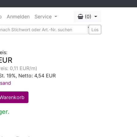
o
Anmelden
Service
(0)
'
Los
eis:
EUR
eis: 0,11 EUR/m)
St. 19%, Netto: 4,54 EUR
rsand
ger.