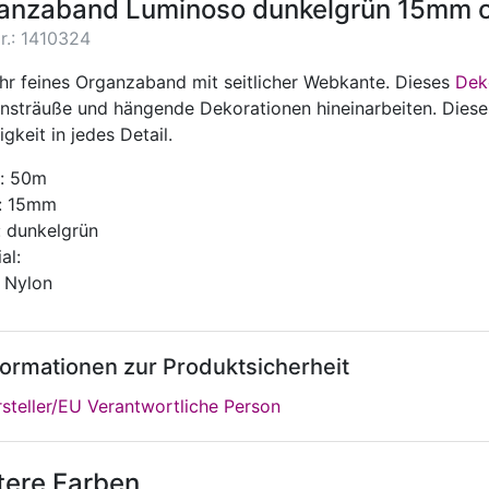
anzaband Luminoso dunkelgrün 15mm o
r.: 1410324
ehr feines Organzaband mit seitlicher Webkante. Dieses
Dek
nsträuße und hängende Dekorationen hineinarbeiten. Dies
igkeit in jedes Detail.
: 50m
e: 15mm
: dunkelgrün
al:
 Nylon
formationen zur Produktsicherheit
steller/EU Verantwortliche Person
tere Farben