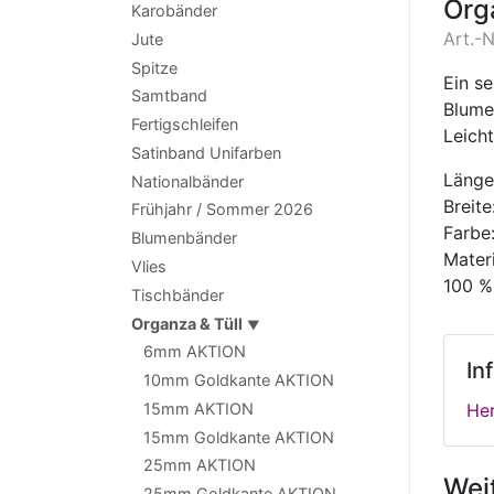
Org
Karobänder
Art.-N
Jute
Spitze
Ein s
Samtband
Blume
Fertigschleifen
Leicht
Satinband Unifarben
Länge
Nationalbänder
Breit
Frühjahr / Sommer 2026
Farbe
Blumenbänder
Materi
Vlies
100 %
Tischbänder
Organza & Tüll
▼
6mm AKTION
In
10mm Goldkante AKTION
15mm AKTION
Her
15mm Goldkante AKTION
25mm AKTION
Wei
25mm Goldkante AKTION