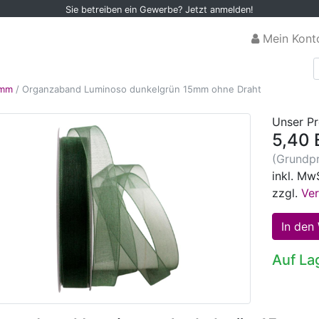
Sie betreiben ein Gewerbe? Jetzt anmelden!
Mein Kont
5mm
/
Organzaband Luminoso dunkelgrün 15mm ohne Draht
Unser Pr
5,40 
(Grundpr
inkl. Mw
zzgl.
Ve
Auf La