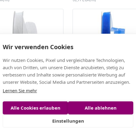
Wir verwenden Cookies
Wir nutzen Cookies, Pixel und vergleichbare Technologien,
auch von Dritten, um unsere Dienste anzubieten, stetig zu
zaband Luminoso weiß
Organzaband Luminoso bla
verbessern und Inhalte sowie personalisierte Werbung auf
ohne Draht
ohne Draht
unserer Website, Social Media und Partnerseiten anzuzeigen.
EUR
5,40 EUR
Lernen Sie mehr
UR/m)
(0,11 EUR/m)
Alle Cookies erlauben
Alle ablehnen
Einstellungen