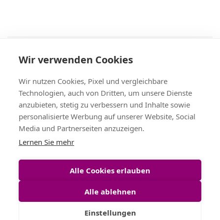
Recht
Wir verwenden Cookies
AGB
|
Widerruf & -formular
|
Datenschutz
|
Impressum
Service
Wir nutzen Cookies, Pixel und vergleichbare
Versand & Zahlung
,
Kontakt
,
Fax-Bestellschein
Technologien, auch von Dritten, um unsere Dienste
+49 (0)8704/9281-95, Fax: -96
anzubieten, stetig zu verbessern und Inhalte sowie
Vertrag widerrufen
personalisierte Werbung auf unserer Website, Social
Media und Partnerseiten anzuzeigen.
Themen
Lernen Sie mehr
Bänder Großhandel
,
Satinband
,
Geschenkband
,
Tischband
,
Schleifenband
,
Dekoband
Alle Cookies erlauben
Alle ablehnen
Einstellungen
©
Christa-Bänder
Inh. Bruno Hatzl e.K. 2026 — Alle Rechte