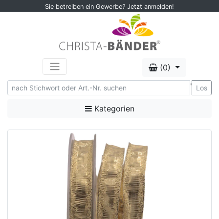
Sie betreiben ein Gewerbe? Jetzt anmelden!
(0)
'
Los
Kategorien