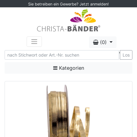
Sie betreiben ein Gewerbe? Jetzt anmelden!
(0)
'
Los
Kategorien