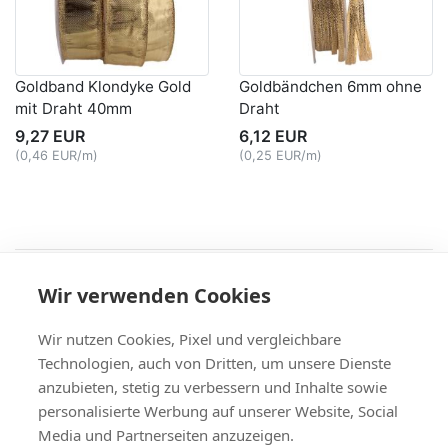
Goldband Klondyke Gold
Goldbändchen 6mm ohne
mit Draht 40mm
Draht
9,27 EUR
6,12 EUR
(0,46 EUR/m)
(0,25 EUR/m)
Recht
Wir verwenden Cookies
AGB
|
Widerruf & -formular
|
Datenschutz
|
Impressum
Service
Wir nutzen Cookies, Pixel und vergleichbare
Versand & Zahlung
,
Kontakt
,
Fax-Bestellschein
Technologien, auch von Dritten, um unsere Dienste
+49 (0)8704/9281-95, Fax: -96
anzubieten, stetig zu verbessern und Inhalte sowie
Vertrag widerrufen
personalisierte Werbung auf unserer Website, Social
Media und Partnerseiten anzuzeigen.