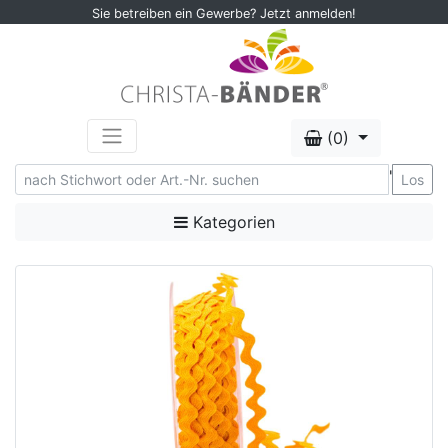
Sie betreiben ein Gewerbe? Jetzt anmelden!
(0)
'
Los
Kategorien