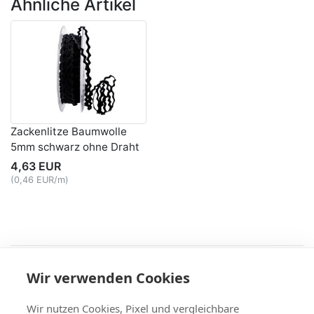
Ähnliche Artikel
Zackenlitze Baumwolle
5mm schwarz ohne Draht
4,63 EUR
(0,46 EUR/m)
Recht
Wir verwenden Cookies
AGB
|
Widerruf & -formular
|
Datenschutz
|
Impressum
Service
Wir nutzen Cookies, Pixel und vergleichbare