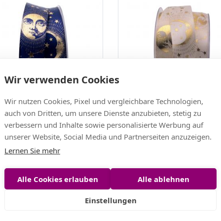
Wir verwenden Cookies
chtsband Sky blau / gold
Weihnachtsband Sky creme /
Wir nutzen Cookies, Pixel und vergleichbare Technologien,
ohne Draht
40mm ohne Draht
auch von Dritten, um unsere Dienste anzubieten, stetig zu
 EUR
13,85 EUR
verbessern und Inhalte sowie personalisierte Werbung auf
EUR/m)
(0,69 EUR/m)
unserer Website, Social Media und Partnerseiten anzuzeigen.
Lernen Sie mehr
Alle Cookies erlauben
Alle ablehnen
Einstellungen