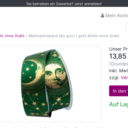
Sie betreiben ein Gewerbe? Jetzt anmelden!
Mein Kont
ht ohne Draht
/
Weihnachtsband Sky grün / gold 40mm ohne Draht
Unser Pr
13,85
(Grundpr
inkl. Mw
zzgl.
Ve
Auf La