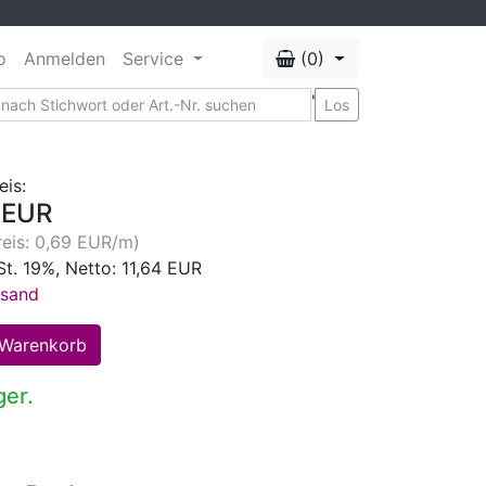
o
Anmelden
Service
(0)
'
Los
eis:
 EUR
eis: 0,69 EUR/m)
St. 19%, Netto: 11,64 EUR
rsand
ger.