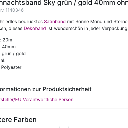
hnachtsband Sky grün / gold 40mm ohn
r.: 1140346
ehr edles bedrucktes
Satinband
mit Sonne Mond und Sterne.
sen, dieses
Dekoband
ist wunderschön in jeder Verpackung,
: 20m
e: 40mm
 grün / gold
al:
 Polyester
formationen zur Produktsicherheit
steller/EU Verantwortliche Person
tere Farben