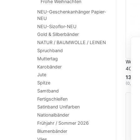
Frohe Weihnachten
NEU-Geschenkanhänger Papier-
NEU
NEU-Sizoflor-NEU
Gold & Silberbänder
NATUR / BAUMWOLLE / LEINEN
Spruchband
Muttertag
Weihna
Karobänder
40mm 
Jute
13,85
Spitze
(0,69 
Samtband
Fertigschleifen
Satinband Unifarben
Nationalbänder
Frühjahr / Sommer 2026
Blumenbänder
Vlies