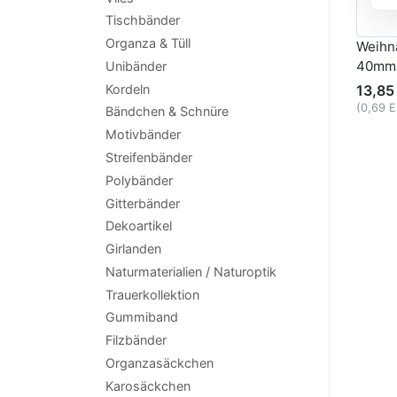
Tischbänder
Organza & Tüll
Weihna
40mm 
Unibänder
13,85
Kordeln
(0,69 
Bändchen & Schnüre
Motivbänder
Streifenbänder
Polybänder
Gitterbänder
Dekoartikel
Girlanden
Naturmaterialien / Naturoptik
Trauerkollektion
Gummiband
Filzbänder
Organzasäckchen
Karosäckchen