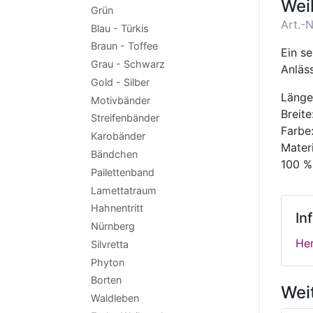
Wei
Grün
Art.-N
Blau - Türkis
Braun - Toffee
Ein s
Grau - Schwarz
Anläs
Gold - Silber
Länge
Motivbänder
Breit
Streifenbänder
Farbe:
Karobänder
Materi
Bändchen
100 %
Pailettenband
Lamettatraum
Hahnentritt
In
Nürnberg
Her
Silvretta
Phyton
Borten
Wei
Waldleben