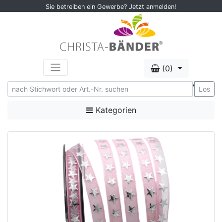
Sie betreiben ein Gewerbe? Jetzt anmelden!
(0)
'
Los
Kategorien