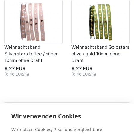
Weihnachtsband
Weihnachtsband Goldstars
Silverstars toffee / silber
olive / gold 10mm ohne
10mm ohne Draht
Draht
9,27 EUR
9,27 EUR
(0,46 EUR/m)
(0,46 EUR/m)
Recht
Wir verwenden Cookies
AGB
|
Widerruf & -formular
|
Datenschutz
|
Impressum
Service
Wir nutzen Cookies, Pixel und vergleichbare
Versand & Zahlung
,
Kontakt
,
Fax-Bestellschein