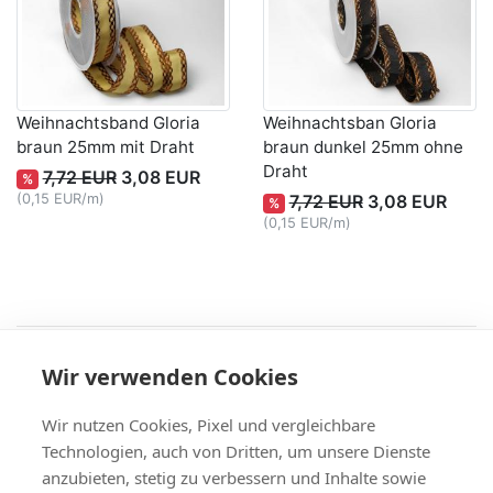
Weihnachtsband Gloria
Weihnachtsban Gloria
braun 25mm mit Draht
braun dunkel 25mm ohne
Draht
7,72 EUR
3,08 EUR
%
(0,15 EUR/m)
7,72 EUR
3,08 EUR
%
(0,15 EUR/m)
Recht
Wir verwenden Cookies
AGB
|
Widerruf & -formular
|
Datenschutz
|
Impressum
Service
Wir nutzen Cookies, Pixel und vergleichbare
Versand & Zahlung
,
Kontakt
,
Fax-Bestellschein
Technologien, auch von Dritten, um unsere Dienste
+49 (0)8704/9281-95, Fax: -96
anzubieten, stetig zu verbessern und Inhalte sowie