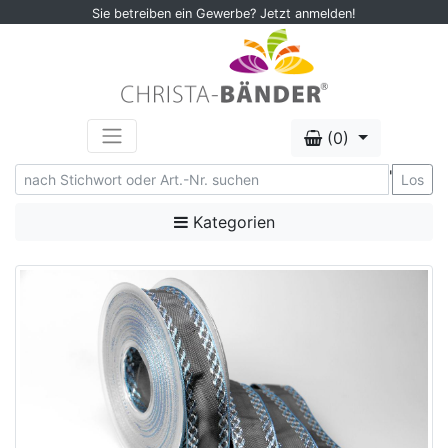
Sie betreiben ein Gewerbe? Jetzt anmelden!
(0)
'
Los
Kategorien