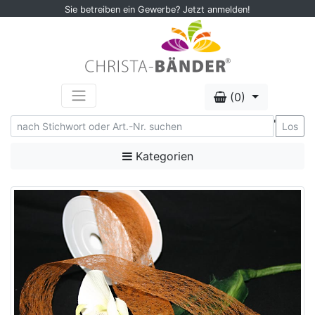
Sie betreiben ein Gewerbe? Jetzt anmelden!
(0)
'
Los
Kategorien