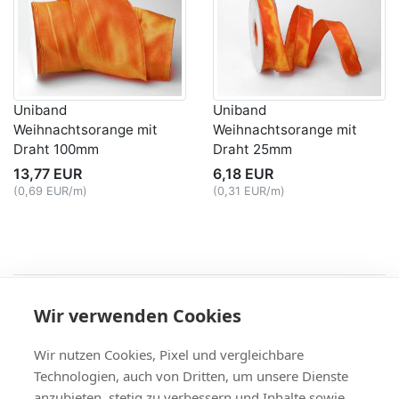
Uniband
Uniband
Weihnachtsorange mit
Weihnachtsorange mit
Draht 100mm
Draht 25mm
13,77 EUR
6,18 EUR
(0,69 EUR/m)
(0,31 EUR/m)
Recht
Wir verwenden Cookies
AGB
|
Widerruf & -formular
|
Datenschutz
|
Impressum
Service
Wir nutzen Cookies, Pixel und vergleichbare
Versand & Zahlung
,
Kontakt
,
Fax-Bestellschein
Technologien, auch von Dritten, um unsere Dienste
+49 (0)8704/9281-95, Fax: -96
anzubieten, stetig zu verbessern und Inhalte sowie