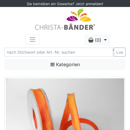
Sie betreiben ein Gewerbe? Jetzt anmelden!
(0)
'
Los
Kategorien