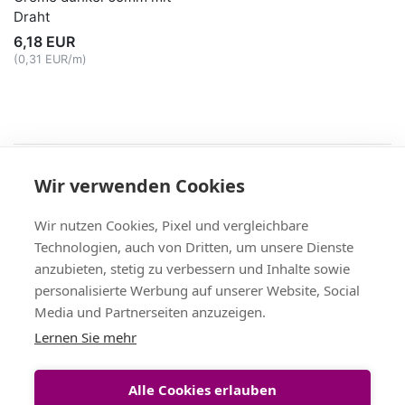
Draht
6,18 EUR
(0,31 EUR/m)
Recht
Wir verwenden Cookies
AGB
|
Widerruf & -formular
|
Datenschutz
|
Impressum
Service
Wir nutzen Cookies, Pixel und vergleichbare
Versand & Zahlung
,
Kontakt
,
Fax-Bestellschein
Technologien, auch von Dritten, um unsere Dienste
+49 (0)8704/9281-95, Fax: -96
anzubieten, stetig zu verbessern und Inhalte sowie
Vertrag widerrufen
personalisierte Werbung auf unserer Website, Social
Media und Partnerseiten anzuzeigen.
Themen
Lernen Sie mehr
Bänder Großhandel
,
Satinband
,
Geschenkband
,
Tischband
,
Schleifenband
,
Dekoband
Alle Cookies erlauben