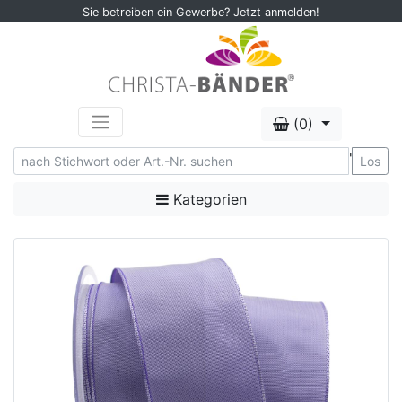
Sie betreiben ein Gewerbe? Jetzt anmelden!
(0)
'
Los
Kategorien