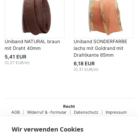
Uniband NATURAL braun
Uniband SONDERFARBE
mit Draht 40mm
lachs mit Goldrand mit
Drahtkante 65mm
5,41 EUR
(0,27 EUR/m)
6,18 EUR
(0,31 EUR/m)
Recht
AGB
|
Widerruf & -formular
|
Datenschutz
|
Impressum
Service
Wir verwenden Cookies
Versand & Zahlung
,
Kontakt
,
Fax-Bestellschein
+49 (0)8704/9281-95, Fax: -96