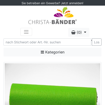
Sie betreiben ein Gewerbe? Jetzt anmelden!
(0)
'
Los
Kategorien