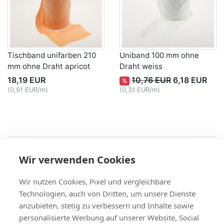
Tischband unifarben 210
Uniband 100 mm ohne
mm ohne Draht apricot
Draht weiss
18,19 EUR
10,76 EUR
6,18 EUR
%
(0,91 EUR/m)
(0,31 EUR/m)
Recht
Wir verwenden Cookies
AGB
|
Widerruf & -formular
|
Datenschutz
|
Impressum
Service
Wir nutzen Cookies, Pixel und vergleichbare
Versand & Zahlung
,
Kontakt
,
Fax-Bestellschein
Technologien, auch von Dritten, um unsere Dienste
+49 (0)8704/9281-95, Fax: -96
anzubieten, stetig zu verbessern und Inhalte sowie
Vertrag widerrufen
personalisierte Werbung auf unserer Website, Social