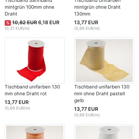
Tischband Satinband
Tischband Unifarben
mintgrün 100mm ohne
mintgrün ohne Draht
Draht
130mm
10,82 EUR
6,18 EUR
13,77 EUR
%
(0,31 EUR/m)
(0,69 EUR/m)
Tischband unifarben 130
Tischband unifarben 130
mm ohne Draht rot
mm ohne Draht pastell
gelb
13,77 EUR
(0,69 EUR/m)
13,77 EUR
(0,69 EUR/m)