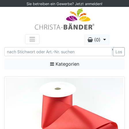
Sie betreiben ein Gewerbe? Jetzt anmelden!
(0)
'
Los
Kategorien