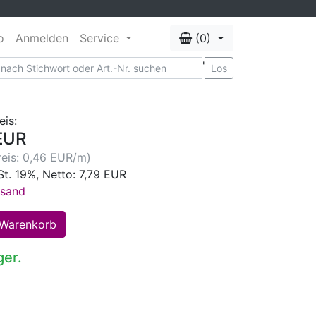
o
Anmelden
Service
(0)
'
Los
eis:
EUR
eis: 0,46 EUR/m)
St. 19%, Netto: 7,79 EUR
rsand
ger.