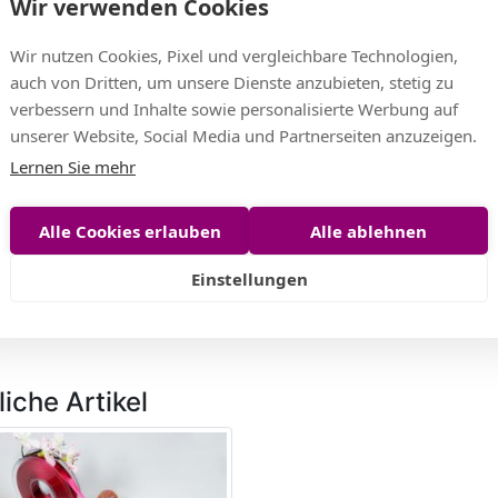
Wir verwenden Cookies
Wir nutzen Cookies, Pixel und vergleichbare Technologien,
auch von Dritten, um unsere Dienste anzubieten, stetig zu
verbessern und Inhalte sowie personalisierte Werbung auf
unserer Website, Social Media und Partnerseiten anzuzeigen.
Lernen Sie mehr
Alle Cookies erlauben
Alle ablehnen
bandband Leoprint 15mm
Satinbandband Leoprint 15
/ gold ohne Draht
weiß / schwarz ohne Draht
Einstellungen
EUR
9,27 EUR
EUR/m)
(0,46 EUR/m)
iche Artikel