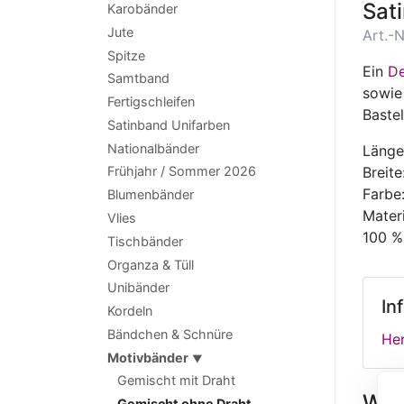
Sat
Karobänder
Jute
Art.-
Spitze
Ein
De
Samtband
sowie
Fertigschleifen
Bastel
Satinband Unifarben
Nationalbänder
Länge
Breit
Frühjahr / Sommer 2026
Farbe
Blumenbänder
Materi
Vlies
100 %
Tischbänder
Organza & Tüll
Unibänder
In
Kordeln
Bändchen & Schnüre
Her
Motivbänder
▼
Gemischt mit Draht
Wei
Gemischt ohne Draht