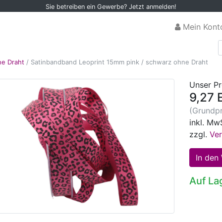
Sie betreiben ein Gewerbe? Jetzt anmelden!
Mein Kont
e Draht
/
Satinbandband Leoprint 15mm pink / schwarz ohne Draht
Unser Pr
9,27 
(Grundpr
inkl. Mw
zzgl.
Ve
Auf La