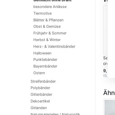
besondere Anlässe
Tiermotive
Blätter & Pflanzen
Obst & Gemüse
Frühjahr & Sommer
Herbst & Winter
Herz- & Valentinsbänder
Halloween
Satin
Punktebänder
creme 
Bayernbänder
9,27 
Ostern
(0,46 
Streifenbänder
Polybänder
Ähnl
Gitterbänder
Dekoartikel
Girlanden
Naturmaterialien / Naturoptik