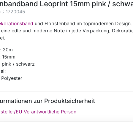
inbandband Leoprint 15mm pink / schwa
Nr.: 1720045
korationsband
und Floristenband im topmodernen Design
 eine edle und moderne Note in jede Verpackung, Dekorati
ei.
: 20m
e: 15mm
: pink / schwarz
al:
 Polyester
formationen zur Produktsicherheit
steller/EU Verantwortliche Person
tere Farben