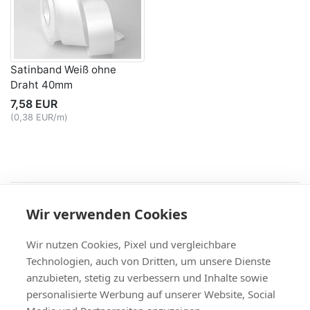
Satinband Weiß ohne
Draht 40mm
7,58 EUR
(0,38 EUR/m)
Recht
Wir verwenden Cookies
AGB
|
Widerruf & -formular
|
Datenschutz
|
Impressum
Service
Wir nutzen Cookies, Pixel und vergleichbare
Versand & Zahlung
,
Kontakt
,
Fax-Bestellschein
Technologien, auch von Dritten, um unsere Dienste
+49 (0)8704/9281-95, Fax: -96
anzubieten, stetig zu verbessern und Inhalte sowie
Vertrag widerrufen
personalisierte Werbung auf unserer Website, Social