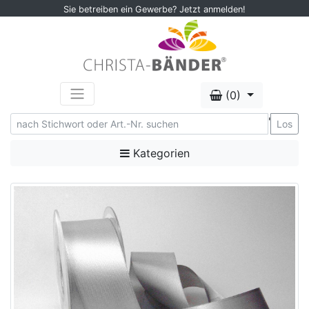
Sie betreiben ein Gewerbe? Jetzt anmelden!
(0)
'
Los
Kategorien