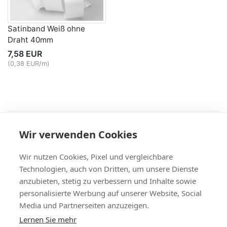
Satinband Weiß ohne
Draht 40mm
7,58 EUR
(0,38 EUR/m)
Recht
Wir verwenden Cookies
AGB
|
Widerruf & -formular
|
Datenschutz
|
Impressum
Service
Wir nutzen Cookies, Pixel und vergleichbare
Versand & Zahlung
,
Kontakt
,
Fax-Bestellschein
Technologien, auch von Dritten, um unsere Dienste
+49 (0)8704/9281-95, Fax: -96
anzubieten, stetig zu verbessern und Inhalte sowie
Vertrag widerrufen
personalisierte Werbung auf unserer Website, Social
Media und Partnerseiten anzuzeigen.
Themen
Lernen Sie mehr
Bänder Großhandel
,
Satinband
,
Geschenkband
,