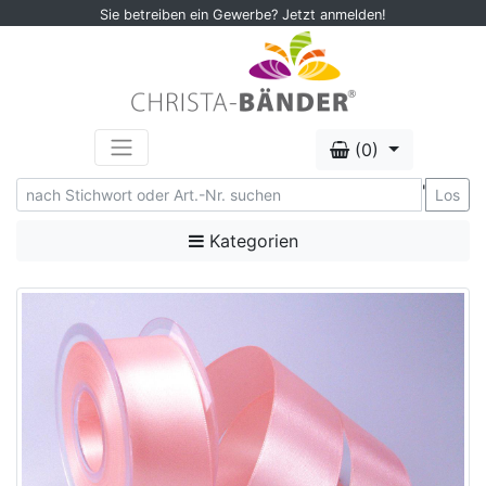
Sie betreiben ein Gewerbe? Jetzt anmelden!
(0)
'
Los
Kategorien