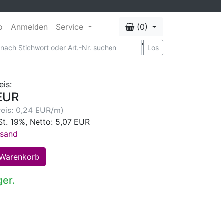
o
Anmelden
Service
(0)
'
Los
eis:
EUR
eis: 0,24 EUR/m)
St. 19%, Netto: 5,07 EUR
rsand
ger.