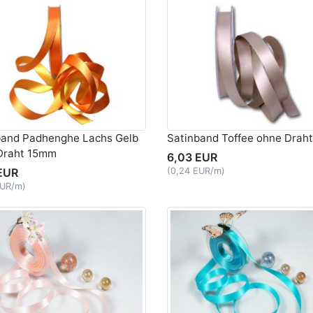
band Padhenghe Lachs Gelb
Satinband Toffee ohne Drah
Draht 15mm
6,03 EUR
EUR
(0,24 EUR/m)
EUR/m)