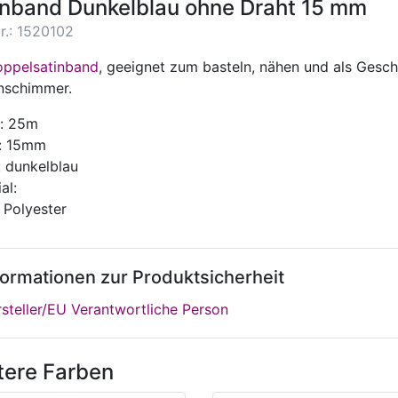
inband Dunkelblau ohne Draht 15 mm
r.: 1520102
ppelsatinband
, geeignet zum basteln, nähen und als Gesc
nschimmer.
: 25m
e: 15mm
: dunkelblau
al:
 Polyester
formationen zur Produktsicherheit
steller/EU Verantwortliche Person
tere Farben