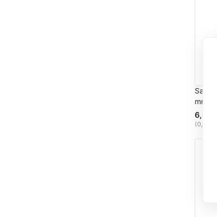
Satin
mm
6,03 
(0,24 