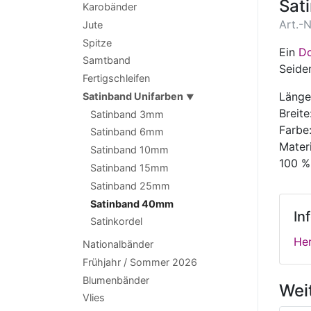
Sat
Karobänder
Art.-N
Jute
Spitze
Ein
Do
Samtband
Seide
Fertigschleifen
Länge
Satinband Unifarben
▼
Breit
Satinband 3mm
Farbe
Satinband 6mm
Materi
Satinband 10mm
100 %
Satinband 15mm
Satinband 25mm
Satinband 40mm
In
Satinkordel
Her
Nationalbänder
Frühjahr / Sommer 2026
Blumenbänder
Wei
Vlies