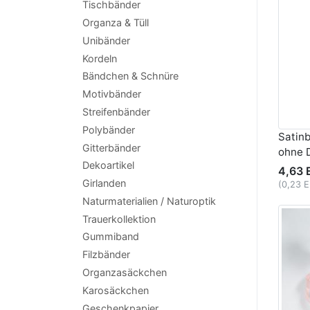
Tischbänder
Organza & Tüll
Unibänder
Kordeln
Bändchen & Schnüre
Motivbänder
Streifenbänder
Polybänder
Satin
Gitterbänder
ohne 
Dekoartikel
4,63 
Girlanden
(0,23 
Naturmaterialien / Naturoptik
Trauerkollektion
Gummiband
Filzbänder
Organzasäckchen
Karosäckchen
Geschenkpapier