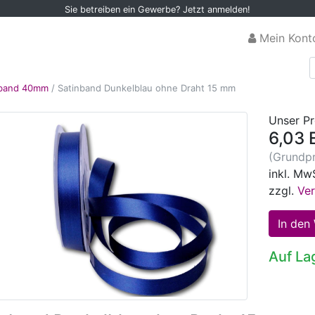
Sie betreiben ein Gewerbe? Jetzt anmelden!
Mein Kont
nband 40mm
/
Satinband Dunkelblau ohne Draht 15 mm
Unser Pr
6,03 
(Grundpr
inkl. Mw
zzgl.
Ve
Auf La