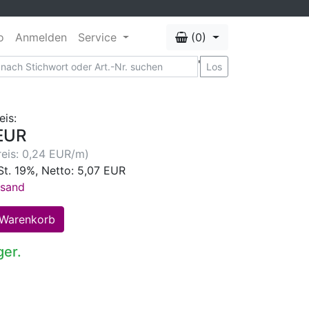
o
Anmelden
Service
(0)
'
Los
eis:
EUR
eis: 0,24 EUR/m)
St. 19%, Netto: 5,07 EUR
rsand
ger.