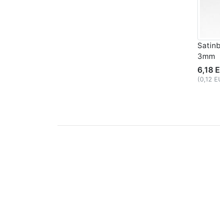
Satin
3mm
6,18 
(0,12 