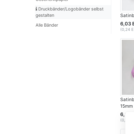
Druckbänder/Logobänder selbst
gestalten
Satin
6,03 
Alle Bänder
(0,24 
Satinb
15mm
6,03 
(0,24 