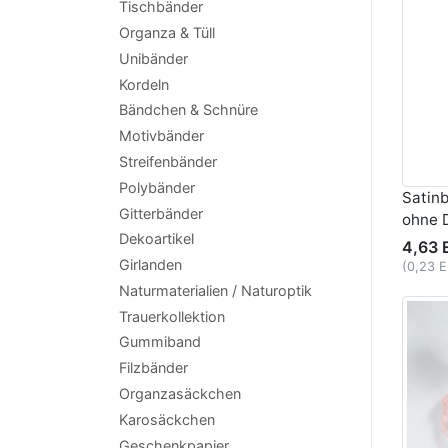
Tischbänder
Organza & Tüll
Unibänder
Kordeln
Bändchen & Schnüre
Motivbänder
Streifenbänder
Polybänder
Satin
Gitterbänder
ohne 
Dekoartikel
4,63 
Girlanden
(0,23 
Naturmaterialien / Naturoptik
Trauerkollektion
Gummiband
Filzbänder
Organzasäckchen
Karosäckchen
Geschenkpapier