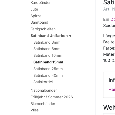
Sat
Karobänder
Art.-N
Jute
Spitze
Ein
Do
Samtband
Seide
Fertigschleifen
Länge
Satinband Unifarben
▼
Breit
Satinband 3mm
Farbe
Satinband 6mm
Materi
Satinband 10mm
100 %
Satinband 15mm
Satinband 25mm
Satinband 40mm
In
Satinkordel
Her
Nationalbänder
Frühjahr / Sommer 2026
Blumenbänder
Wei
Vlies