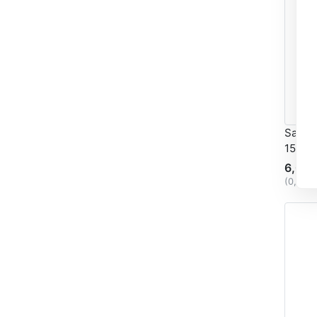
Satin
15 mm
6,03 
(0,24 