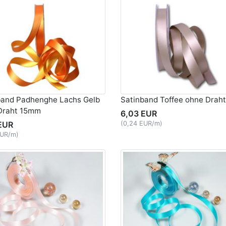
band Padhenghe Lachs Gelb
Satinband Toffee ohne Drah
Draht 15mm
6,03 EUR
EUR
(0,24 EUR/m)
EUR/m)