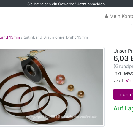
Sie betreiben ein Gewerbe? Jetzt anmelden!
Mein Kont
nband 15mm
/
Satinband Braun ohne Draht 15mm
Unser Pr
6,03 
(Grundpr
inkl. Mw
zzgl.
Ve
Auf La