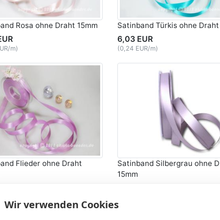
band Rosa ohne Draht 15mm
Satinband Türkis ohne Drah
EUR
6,03 EUR
EUR/m)
(0,24 EUR/m)
and Flieder ohne Draht
Satinband Silbergrau ohne D
15mm
EUR
6,03 EUR
EUR/m)
(0,24 EUR/m)
Wir verwenden Cookies