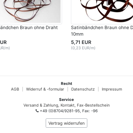
bändchen Braun ohne Draht
Satinbändchen Braun ohne D
10mm
EUR
5,71 EUR
EUR/m)
(0,23 EUR/m)
Recht
AGB
|
Widerruf & -formular
|
Datenschutz
|
Impressum
Service
Versand & Zahlung
,
Kontakt
,
Fax-Bestellschein
+49 (0)8704/9281-95, Fax: -96
Vertrag widerrufen