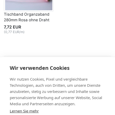
Tischband Organzaband
280mm Rosa ohne Draht
7,72 EUR
(0,77 EUR/m)
Recht
Wir verwenden Cookies
AGB
|
Widerruf & -formular
|
Datenschutz
|
Impressum
Service
Wir nutzen Cookies, Pixel und vergleichbare
Versand & Zahlung
,
Kontakt
,
Fax-Bestellschein
Technologien, auch von Dritten, um unsere Dienste
+49 (0)8704/9281-95, Fax: -96
anzubieten, stetig zu verbessern und Inhalte sowie
Vertrag widerrufen
personalisierte Werbung auf unserer Website, Social
Media und Partnerseiten anzuzeigen.
Themen
Lernen Sie mehr
Bänder Großhandel
,
Satinband
,
Geschenkband
,