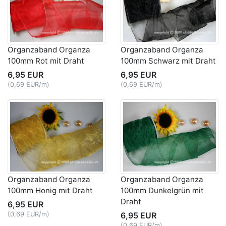
Organzaband Organza
Organzaband Organza
100mm Rot mit Draht
100mm Schwarz mit Draht
6,95 EUR
6,95 EUR
(0,69 EUR/m)
(0,69 EUR/m)
Organzaband Organza
Organzaband Organza
100mm Honig mit Draht
100mm Dunkelgrün mit
Draht
6,95 EUR
(0,69 EUR/m)
6,95 EUR
(0,69 EUR/m)