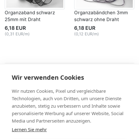
Organzaband schwarz
Organzabändchen 3mm
25mm mit Draht
schwarz ohne Draht
6,18 EUR
6,18 EUR
(0,31 EUR/m)
(0,12 EUR/m)
Recht
Wir verwenden Cookies
AGB
|
Widerruf & -formular
|
Datenschutz
|
Impressum
Service
Wir nutzen Cookies, Pixel und vergleichbare
Versand & Zahlung
,
Kontakt
,
Fax-Bestellschein
Technologien, auch von Dritten, um unsere Dienste
+49 (0)8704/9281-95, Fax: -96
anzubieten, stetig zu verbessern und Inhalte sowie
Vertrag widerrufen
personalisierte Werbung auf unserer Website, Social
Media und Partnerseiten anzuzeigen.
Themen
Lernen Sie mehr
Bänder Großhandel
,
Satinband
,
Geschenkband
,
Tischband
,
Schleifenband
,
Dekoband