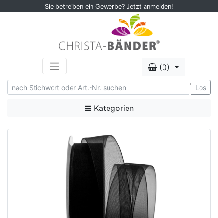
Sie betreiben ein Gewerbe? Jetzt anmelden!
(0)
'
Los
Kategorien