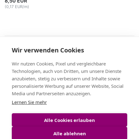
8,50 EUR
(0,17 EUR/m)
Recht
Wir verwenden Cookies
AGB
|
Widerruf & -formular
|
Datenschutz
|
Impressum
Service
Wir nutzen Cookies, Pixel und vergleichbare
Versand & Zahlung
,
Kontakt
,
Fax-Bestellschein
Technologien, auch von Dritten, um unsere Dienste
+49 (0)8704/9281-95, Fax: -96
anzubieten, stetig zu verbessern und Inhalte sowie
Vertrag widerrufen
personalisierte Werbung auf unserer Website, Social
Media und Partnerseiten anzuzeigen.
Themen
Lernen Sie mehr
Bänder Großhandel
,
Satinband
,
Geschenkband
,
Tischband
,
Schleifenband
,
Dekoband
Alle Cookies erlauben
Alle ablehnen