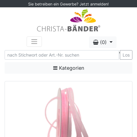
Sie betreiben ein Gewerbe? Jetzt anmelden!
(0)
'
Los
Kategorien