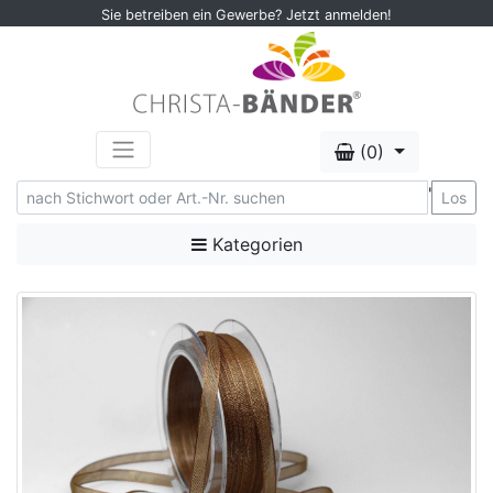
Sie betreiben ein Gewerbe? Jetzt anmelden!
(0)
'
Los
Kategorien