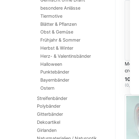
besondere Anlässe
Tiermotive
Blätter & Pflanzen
Obst & Gemüse
Frühjahr & Sommer
Herbst & Winter
Herz- & Valentinsbänder
Motivb
Halloween
creme
Punktebänder
10,76
Bayernbänder
(0,54 
Ostern
Streifenbänder
Polybänder
Gitterbänder
Dekoartikel
Girlanden
Naturmaterialien / Naturoptik