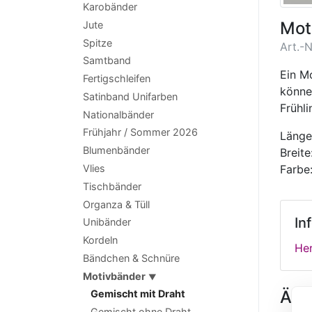
Karobänder
Mot
Jute
Spitze
Art.-N
Samtband
Ein M
Fertigschleifen
könne
Satinband Unifarben
Frühl
Nationalbänder
Frühjahr / Sommer 2026
Länge
Blumenbänder
Breit
Vlies
Farbe:
Tischbänder
Organza & Tüll
In
Unibänder
Kordeln
Her
Bändchen & Schnüre
Motivbänder
▼
Ähnl
Gemischt mit Draht
Gemischt ohne Draht