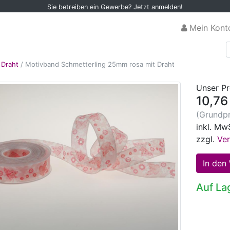
Sie betreiben ein Gewerbe? Jetzt anmelden!
Mein Kont
 Draht
/
Motivband Schmetterling 25mm rosa mit Draht
Unser Pr
10,76
(Grundpr
inkl. Mw
zzgl.
Ve
Auf La