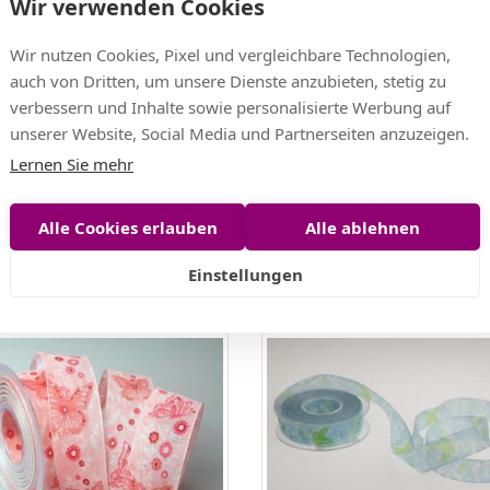
Wir verwenden Cookies
Wir nutzen Cookies, Pixel und vergleichbare Technologien,
auch von Dritten, um unsere Dienste anzubieten, stetig zu
verbessern und Inhalte sowie personalisierte Werbung auf
unserer Website, Social Media und Partnerseiten anzuzeigen.
Lernen Sie mehr
and Schmetterling natur /
Motivband Farfalla creme 
Alle Cookies erlauben
Alle ablehnen
 40mm mit Draht
mit Angelschnur
Einstellungen
 EUR
12,30 EUR
EUR/m)
(0,62 EUR/m)