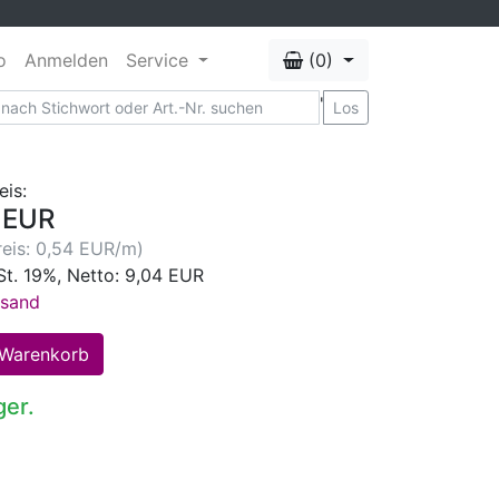
o
Anmelden
Service
(0)
'
Los
eis:
 EUR
eis: 0,54 EUR/m)
St. 19%, Netto: 9,04 EUR
rsand
ger.