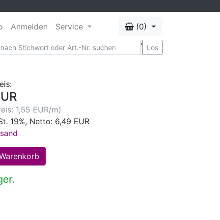
o
Anmelden
Service
(0)
'
Los
eis:
EUR
eis: 1,55 EUR/m)
St. 19%, Netto: 6,49 EUR
rsand
ger.