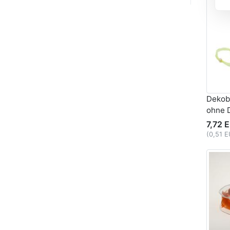
Dekob
ohne 
7,72 
(0,51 