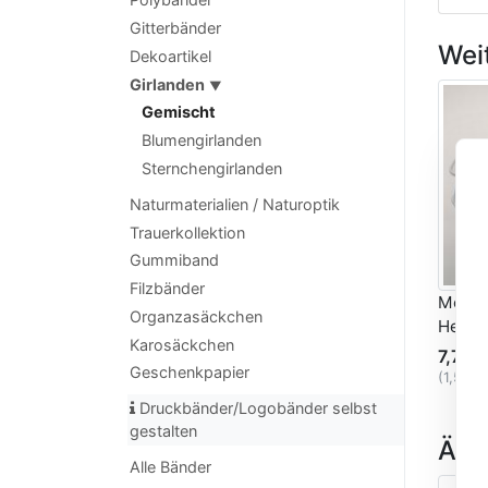
Gitterbänder
Wei
Dekoartikel
Girlanden
▼
Gemischt
Blumengirlanden
Sternchengirlanden
Naturmaterialien / Naturoptik
Trauerkollektion
Gummiband
Filzbänder
Motiv
Organzasäckchen
Hellbl
Karosäckchen
7,72 
Geschenkpapier
(1,55 
Druckbänder/Logobänder selbst
gestalten
Ähnl
Alle Bänder