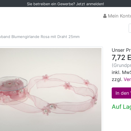
Sie betreiben ein Gewerbe? Jetzt anmelden!
Mein Kont
vband Blumengirlande Rosa mit Draht 25mm
Unser Pr
7,72 
(Grundpr
inkl. Mw
zzgl.
Ve
Auf La