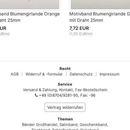
band Blumengirlande Orange
Motivband Blumengirlande G
raht 25mm
mit Draht 25mm
EUR
7,72 EUR
EUR/m)
(1,55 EUR/m)
Recht
AGB
|
Widerruf & -formular
|
Datenschutz
|
Impressum
Service
Versand & Zahlung
,
Kontakt
,
Fax-Bestellschein
+49 (0)8704/9281-95, Fax: -96
Vertrag widerrufen
Themen
Bänder Großhandel
,
Satinband
,
Geschenkband
,
Tischband
,
Schleifenband
,
Dekoband