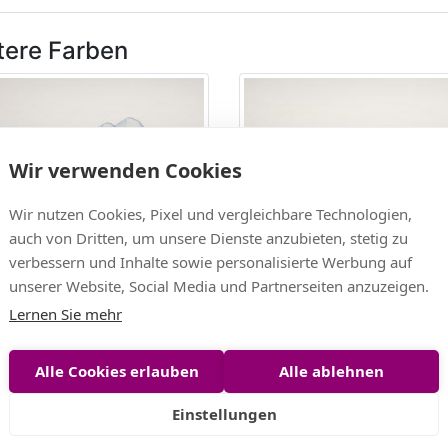
tere Farben
Wir verwenden Cookies
Wir nutzen Cookies, Pixel und vergleichbare Technologien,
auch von Dritten, um unsere Dienste anzubieten, stetig zu
verbessern und Inhalte sowie personalisierte Werbung auf
band Blumengirlande
Motivband Blumengirlande 
unserer Website, Social Media und Partnerseiten anzuzeigen.
au mit Draht 25 mm
mit Draht 25mm
Lernen Sie mehr
EUR
7,72 EUR
EUR/m)
(1,55 EUR/m)
Alle Cookies erlauben
Alle ablehnen
iche Artikel
Einstellungen