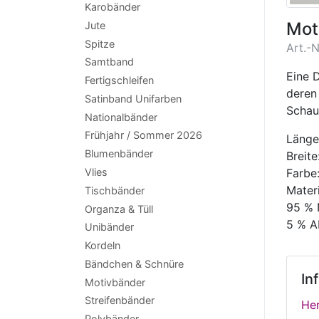
Karobänder
Mot
Jute
Spitze
Art.-N
Samtband
Eine 
Fertigschleifen
deren
Satinband Unifarben
Schau
Nationalbänder
Frühjahr / Sommer 2026
Länge
Blumenbänder
Breit
Vlies
Farbe:
Materi
Tischbänder
95 % 
Organza & Tüll
5 % A
Unibänder
Kordeln
Bändchen & Schnüre
In
Motivbänder
Streifenbänder
Her
Polybänder