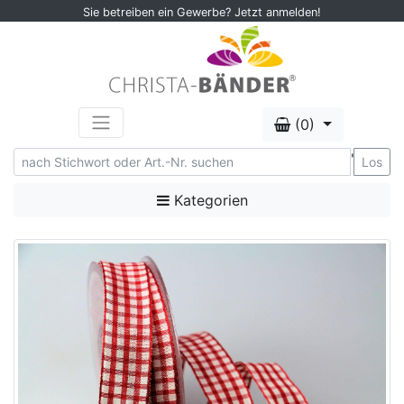
Sie betreiben ein Gewerbe? Jetzt anmelden!
(0)
'
Los
Kategorien