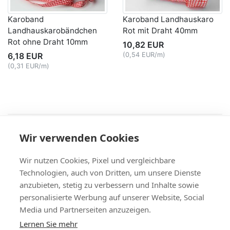
Karoband
Karoband Landhauskaro
Landhauskarobändchen
Rot mit Draht 40mm
Rot ohne Draht 10mm
10,82 EUR
6,18 EUR
(0,54 EUR/m)
(0,31 EUR/m)
Recht
Wir verwenden Cookies
AGB
|
Widerruf & -formular
|
Datenschutz
|
Impressum
Service
Wir nutzen Cookies, Pixel und vergleichbare
Versand & Zahlung
,
Kontakt
,
Fax-Bestellschein
Technologien, auch von Dritten, um unsere Dienste
+49 (0)8704/9281-95, Fax: -96
anzubieten, stetig zu verbessern und Inhalte sowie
Vertrag widerrufen
personalisierte Werbung auf unserer Website, Social
Media und Partnerseiten anzuzeigen.
Themen
Lernen Sie mehr
Bänder Großhandel
,
Satinband
,
Geschenkband
,