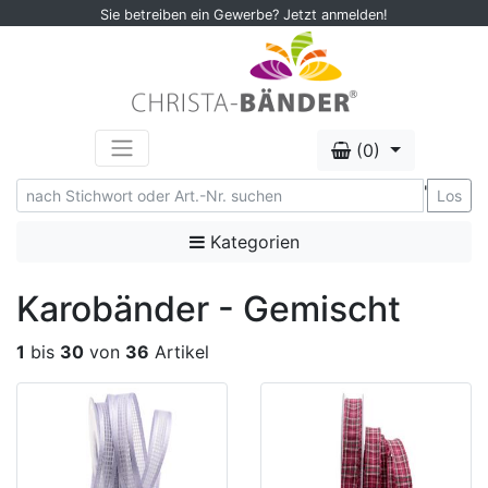
Sie betreiben ein Gewerbe? Jetzt anmelden!
(0)
'
Los
Kategorien
Karobänder - Gemischt
1
bis
30
von
36
Artikel