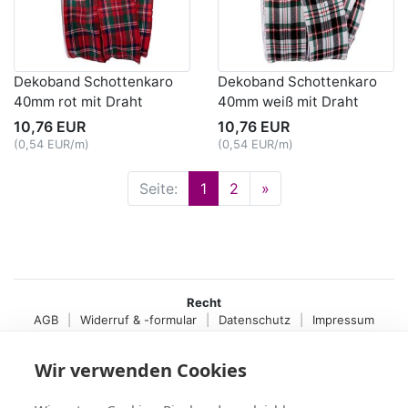
Dekoband Schottenkaro
Dekoband Schottenkaro
40mm rot mit Draht
40mm weiß mit Draht
10,76 EUR
10,76 EUR
(0,54 EUR/m)
(0,54 EUR/m)
Seite:
1
2
»
Recht
AGB
|
Widerruf & -formular
|
Datenschutz
|
Impressum
Service
Wir verwenden Cookies
Versand & Zahlung
,
Kontakt
,
Fax-Bestellschein
+49 (0)8704/9281-95, Fax: -96