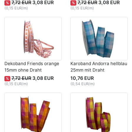
7,72 EUR
3,08 EUR
7,72 EUR
3,08 EUR
%
%
(0,15 EUR/m)
(0,15 EUR/m)
Dekoband Friends orange
Karoband Andorra hellblau
15mm ohne Draht
25mm mit Draht
7,72 EUR
3,08 EUR
10,76 EUR
%
(0,15 EUR/m)
(0,54 EUR/m)