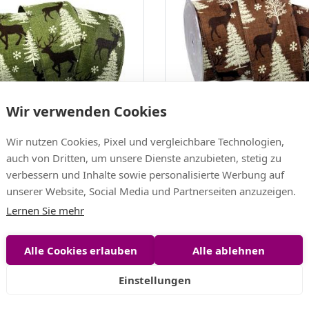
Wir verwenden Cookies
and Waldhirsche grün mit
Dekoband Waldhirsche braun
 62mm
Draht 62mm
Wir nutzen Cookies, Pixel und vergleichbare Technologien,
 EUR
12,30 EUR
auch von Dritten, um unsere Dienste anzubieten, stetig zu
EUR/m)
(1,23 EUR/m)
verbessern und Inhalte sowie personalisierte Werbung auf
unserer Website, Social Media und Partnerseiten anzuzeigen.
iche Artikel
Lernen Sie mehr
Alle Cookies erlauben
Alle ablehnen
Einstellungen