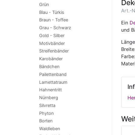
Dek
Grün
Art.-N
Blau - Türkis
Braun - Toffee
Ein
De
Grau - Schwarz
und B
Gold - Silber
Länge
Motivbänder
Breit
Streifenbänder
Farbe
Karobänder
Materi
Bändchen
Pailettenband
Lamettatraum
In
Hahnentritt
Her
Nürnberg
Silvretta
Phyton
Wei
Borten
Waldleben