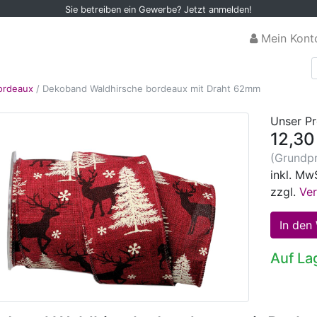
Sie betreiben ein Gewerbe? Jetzt anmelden!
Mein Kont
ordeaux
/
Dekoband Waldhirsche bordeaux mit Draht 62mm
Unser Pr
12,30
(Grundpr
inkl. Mw
zzgl.
Ve
Auf La