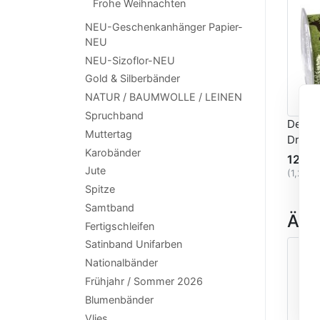
Frohe Weihnachten
NEU-Geschenkanhänger Papier-
NEU
NEU-Sizoflor-NEU
Gold & Silberbänder
NATUR / BAUMWOLLE / LEINEN
Spruchband
Dekob
Muttertag
Draht
Karobänder
12,30
Jute
(1,23 
Spitze
Samtband
Ähnl
Fertigschleifen
Satinband Unifarben
Nationalbänder
Frühjahr / Sommer 2026
Blumenbänder
Vlies