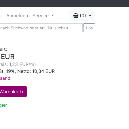
o
Anmelden
Service
(0)
'
Los
eis:
 EUR
eis: 1,23 EUR/m)
St. 19%, Netto: 10,34 EUR
rsand
ger.