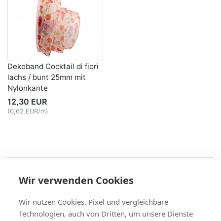
Dekoband Cocktail di fiori
lachs / bunt 25mm mit
Nylonkante
12,30 EUR
(0,62 EUR/m)
Recht
Wir verwenden Cookies
AGB
|
Widerruf & -formular
|
Datenschutz
|
Impressum
Service
Wir nutzen Cookies, Pixel und vergleichbare
Versand & Zahlung
,
Kontakt
,
Fax-Bestellschein
Technologien, auch von Dritten, um unsere Dienste
+49 (0)8704/9281-95, Fax: -96