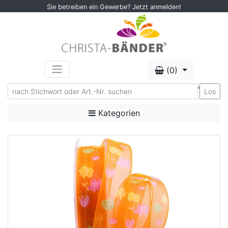
Sie betreiben ein Gewerbe? Jetzt anmelden!
(0)
'
Los
Kategorien