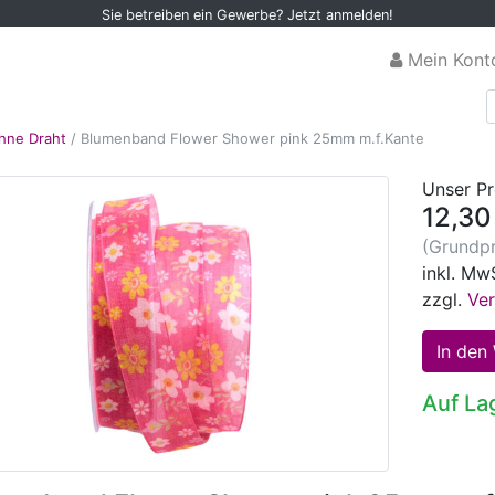
Sie betreiben ein Gewerbe? Jetzt anmelden!
Mein Kont
hne Draht
/
Blumenband Flower Shower pink 25mm m.f.Kante
Unser Pr
12,30
(Grundpr
inkl. Mw
zzgl.
Ve
Auf La