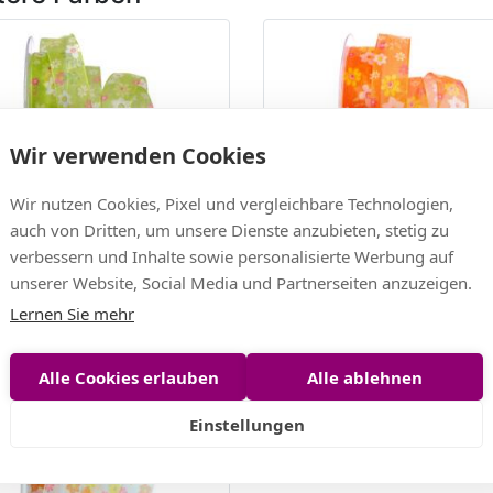
Wir verwenden Cookies
Wir nutzen Cookies, Pixel und vergleichbare Technologien,
auch von Dritten, um unsere Dienste anzubieten, stetig zu
nband Flower Shower
Blumenband Flower Shower
verbessern und Inhalte sowie personalisierte Werbung auf
rün 25mm m.f.Kante
orange 25mm m.f.Kante
unserer Website, Social Media und Partnerseiten anzuzeigen.
 EUR
12,30 EUR
Lernen Sie mehr
EUR/m)
(0,62 EUR/m)
Alle Cookies erlauben
Alle ablehnen
Einstellungen