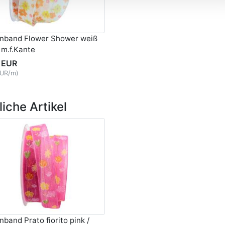
nband Flower Shower weiß
m.f.Kante
 EUR
EUR/m)
iche Artikel
band Prato fiorito pink /