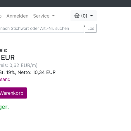
o
Anmelden
Service
(0)
'
Los
eis:
 EUR
eis: 0,62 EUR/m)
St. 19%, Netto: 10,34 EUR
rsand
ger.