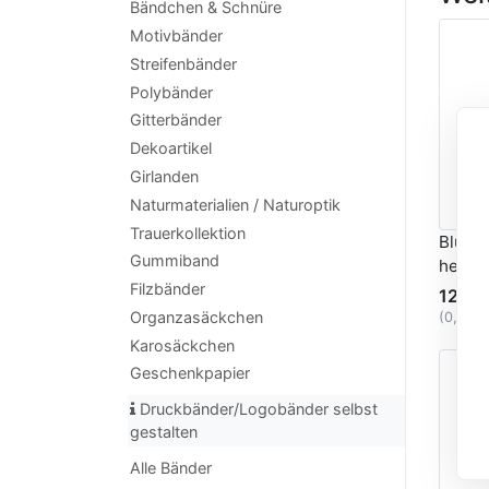
Bändchen & Schnüre
Motivbänder
Streifenbänder
Polybänder
Gitterbänder
Dekoartikel
Girlanden
Naturmaterialien / Naturoptik
Trauerkollektion
Blume
Gummiband
hellg
Filzbänder
12,30
Organzasäckchen
(0,62 
Karosäckchen
Geschenkpapier
Druckbänder/Logobänder selbst
gestalten
Alle Bänder