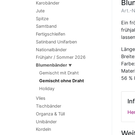
Blu
Karobänder
Art.-N
Jute
Spitze
Ein f
Samtband
frühj
Fertigschleifen
lassen
Satinband Unifarben
Länge
Nationalbänder
Breit
Frühjahr / Sommer 2026
Farbe:
Blumenbänder
▼
Materi
Gemischt mit Draht
56 % 
Gemischt ohne Draht
Holiday
Vlies
In
Tischbänder
Her
Organza & Tüll
Unibänder
Kordeln
Wei