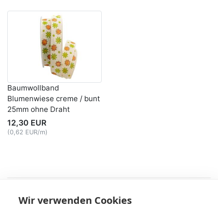
Baumwollband
Blumenwiese creme / bunt
25mm ohne Draht
12,30 EUR
(0,62 EUR/m)
Recht
Wir verwenden Cookies
AGB
|
Widerruf & -formular
|
Datenschutz
|
Impressum
Service