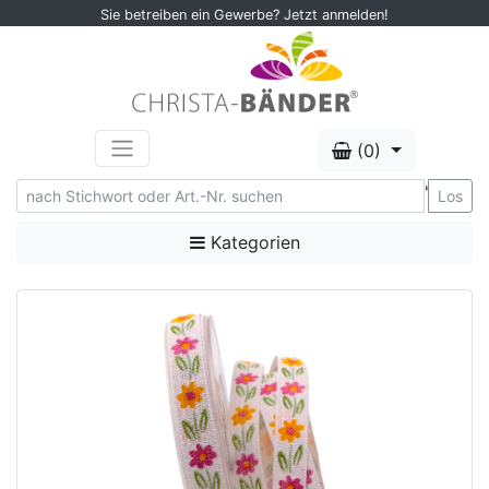
Sie betreiben ein Gewerbe? Jetzt anmelden!
(0)
'
Los
Kategorien