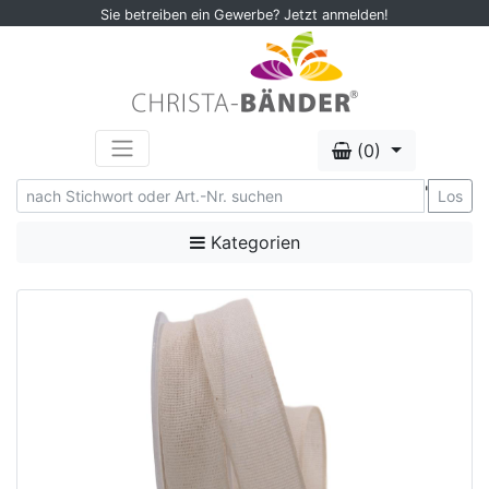
Sie betreiben ein Gewerbe? Jetzt anmelden!
(0)
'
Los
Kategorien