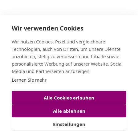
Recht
Wir verwenden Cookies
AGB
|
Widerruf & -formular
|
Datenschutz
|
Impressum
Service
Wir nutzen Cookies, Pixel und vergleichbare
Versand & Zahlung
,
Kontakt
,
Fax-Bestellschein
Technologien, auch von Dritten, um unsere Dienste
+49 (0)8704/9281-95, Fax: -96
anzubieten, stetig zu verbessern und Inhalte sowie
Vertrag widerrufen
personalisierte Werbung auf unserer Website, Social
Media und Partnerseiten anzuzeigen.
Themen
Lernen Sie mehr
Bänder Großhandel
,
Satinband
,
Geschenkband
,
Tischband
,
Schleifenband
,
Dekoband
Alle Cookies erlauben
Alle ablehnen
Einstellungen
©
Christa-Bänder
Inh. Bruno Hatzl e.K. 2026 — Alle Rechte
vorbehalten.