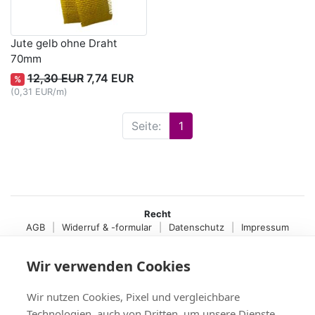
Jute gelb ohne Draht
70mm
12,30 EUR
7,74 EUR
%
(0,31 EUR/m)
Seite:
1
Recht
AGB
|
Widerruf & -formular
|
Datenschutz
|
Impressum
Service
Wir verwenden Cookies
Versand & Zahlung
,
Kontakt
,
Fax-Bestellschein
+49 (0)8704/9281-95, Fax: -96
Wir nutzen Cookies, Pixel und vergleichbare
Vertrag widerrufen
Technologien, auch von Dritten, um unsere Dienste